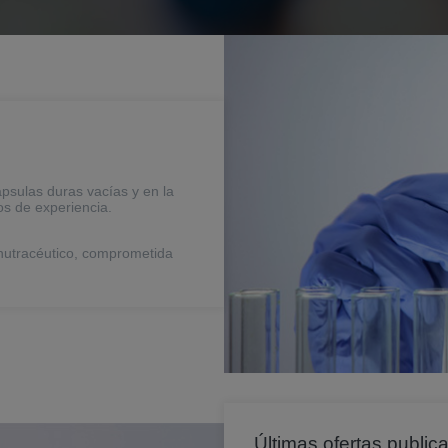
psulas duras vacías y en la
os de experiencia.
nutracéutico, comprometida
Últimas ofertas public