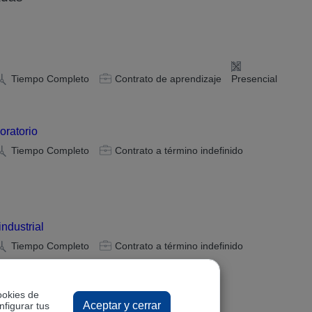
Tiempo Completo
Contrato de aprendizaje
Presencial
oratorio
Tiempo Completo
Contrato a término indefinido
ndustrial
Tiempo Completo
Contrato a término indefinido
ookies de
Aceptar y cerrar
nfigurar tus