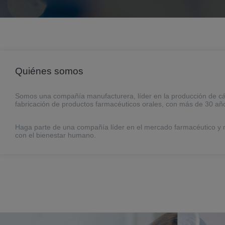
Quiénes somos
Somos una compañía manufacturera, líder en la producción de cá
fabricación de productos farmacéuticos orales, con más de 30 añ
Haga parte de una compañía líder en el mercado farmacéutico y 
con el bienestar humano.