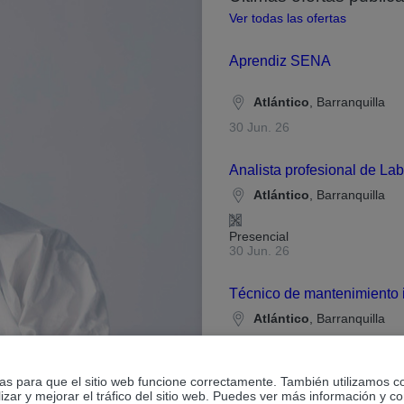
Ver todas las ofertas
Aprendiz SENA
Atlántico
, Barranquilla
30 Jun. 26
Analista profesional de Lab
Atlántico
, Barranquilla
Presencial
30 Jun. 26
Técnico de mantenimiento i
Atlántico
, Barranquilla
Presencial
15 May. 26
ias para que el sitio web funcione correctamente. También utilizamos c
zar y mejorar el tráfico del sitio web. Puedes ver más información y co